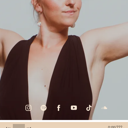
0:00
/
???