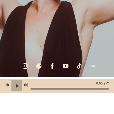
0:00
/
???
STORE